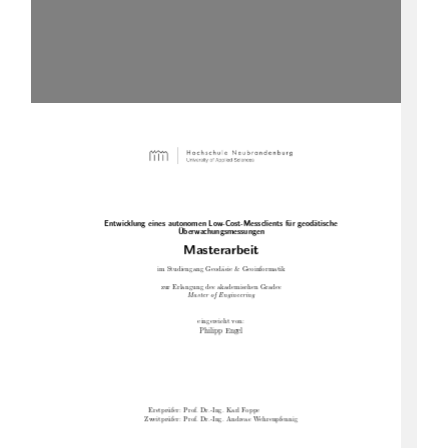
Entwicklung eines autonomen Low-Cost-Messclients für geodätische
Überwachungsmessungen
Masterarbeit
im Studiengang Geodäsie & Geoinformatik
zur Erlangung des akademischen Grades
Master of Engineering
eingereicht von:
Philipp Engel
Erstprüfer: Prof. Dr.-Ing. Karl Foppe
Zweitprüfer: Prof. Dr.-Ing. Andreas Wehrenpfennig