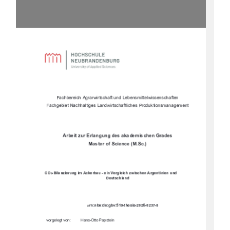

			

	
		


		












		


%""%$ !
"

"! 


-')!$!+-'&
&*++'(*+#&
