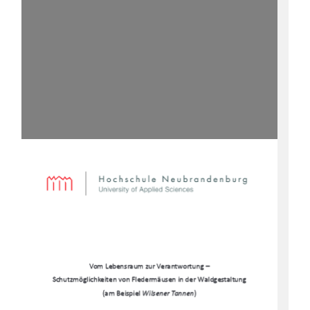
V
o
m
L
e
b
e
n
s
r
a
u
m
z
u
r
V
e
r
a
n
t
w
o
r
t
u
n
g
–
S
c
h
u
t
z
m
ö
g
l
i
c
h
k
e
i
t
e
n
v
o
n
F
l
e
d
e
r
m
ä
u
s
e
n
i
n
d
e
r
W
a
l
d
g
e
s
t
a
l
t
u
n
g
(
a
m
B
e
i
s
p
i
e
l
W
i
l
s
e
n
e
r
T
a
n
n
e
n
)