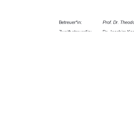
Betreuer*in: 
Prof. Dr. Theod
Zweitbetreuer*in:  
Dr. Joachim Kas
Tag der Einreichung: 
31.03.2026 
2026
URN: urn:nbn:de:gbv:519-thesis-
91%