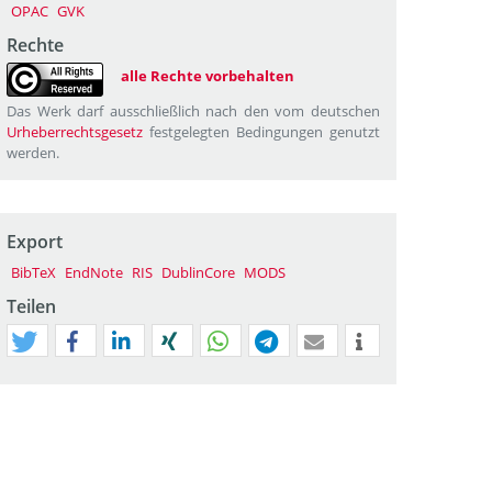
OPAC
GVK
Rechte
alle Rechte vorbehalten
Das Werk darf ausschließlich nach den vom deutschen
Urheberrechtsgesetz
festgelegten Bedingungen genutzt
werden.
Export
BibTeX
EndNote
RIS
DublinCore
MODS
Teilen
tweet
teilen
mitteilen
teilen
teilen
teilen
mail