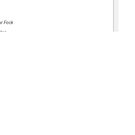
or Fock
ten 
-0239-0
1
1
0 °