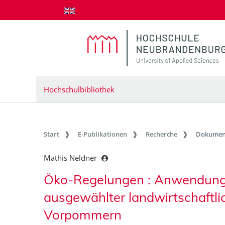
zum Inhalt springen
Hochschulbibliothek
Start
E-Publikationen
Recherche
Dokumen
Mathis Neldner
Öko-Regelungen : Anwendung 
ausgewählter landwirtschaftli
Vorpommern