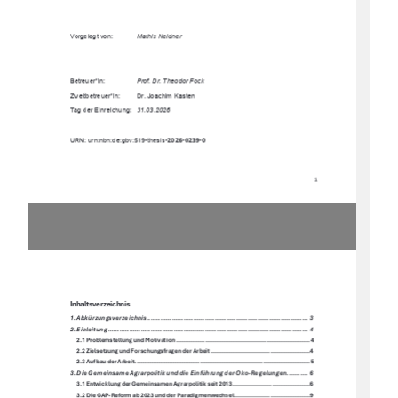
Vorgelegt von: 
Mathis Neldner
Betreuer*in: 
Prof. Dr. Theodor Fock
Zweitbetreuer*in:  
Dr. Joachim Kasten 
Tag der Einreichung: 
31.03.2026 
2026-0239-0
URN: urn:nbn:de:gbv:519-thesis-
1
Inhaltsverzeichnis 
1. Abkürzungsverzeichnis................................................................................... 3
2. Einleitung ....................................................................................................... 4
2.1 Problemstellung und Motivation .......................................................................... 4
2.2 Zielsetzung und Forschungsfragen der Arbeit ....................................................... 4
2.3 Aufbau der Arbeit ................................................................................................. 5
3. Die Gemeinsame Agrarpolitik und die Einführung der Öko -Regelungen ........... 6
3.1 Entwicklung der Gemeinsamen Agrarpolitik seit 2013 ........................................... 6
3.2 Die GAP-Reform ab 2023 und der Paradigmenwechsel .......................................... 9