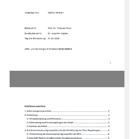
Vorgelegt von: 
Mathis Neldner
Betreuer*in: 
Prof. Dr. Theodor Fock
Zweitbetreuer*in:  
Dr. Joachim Kasten 
Tag der Einreichung: 
31.03.2026 
2026-0239-0
URN: urn:nbn:de:gbv:519-thesis-
1
Inhaltsverzeichnis 
1. Abkürzungsverzeichnis................................................................................... 3
2. Einleitung ....................................................................................................... 4
2.1 Problemstellung und Motivation .......................................................................... 4
2.2 Zielsetzung und Forschungsfragen der Arbeit ....................................................... 4
2.3 Aufbau der Arbeit ................................................................................................. 5
3. Die Gemeinsame Agrarpolitik und die Einführung der Öko -Regelungen ........... 6
3.1 Entwicklung der Gemeinsamen Agrarpolitik seit 2013 ........................................... 6
3.2 Die GAP-Reform ab 2023 und der Paradigmenwechsel .......................................... 9