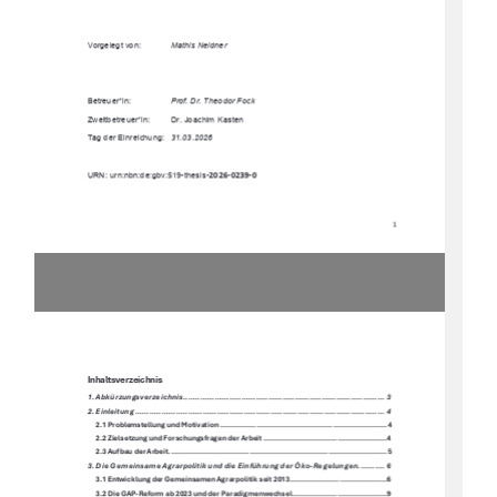
Vorgelegt von: 
Mathis Neldner
Betreuer*in: 
Prof. Dr. Theodor Fock
Zweitbetreuer*in:  
Dr. Joachim Kasten 
Tag der Einreichung: 
31.03.2026 
2026-0239-0
URN: urn:nbn:de:gbv:519-thesis-
1
Inhaltsverzeichnis 
1. Abkürzungsverzeichnis................................................................................... 3
2. Einleitung ....................................................................................................... 4
2.1 Problemstellung und Motivation .......................................................................... 4
2.2 Zielsetzung und Forschungsfragen der Arbeit ....................................................... 4
2.3 Aufbau der Arbeit ................................................................................................. 5
3. Die Gemeinsame Agrarpolitik und die Einführung der Öko -Regelungen ........... 6
3.1 Entwicklung der Gemeinsamen Agrarpolitik seit 2013 ........................................... 6
3.2 Die GAP-Reform ab 2023 und der Paradigmenwechsel .......................................... 9