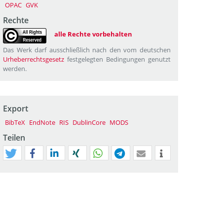
OPAC
GVK
Rechte
alle Rechte vorbehalten
Das Werk darf ausschließlich nach den vom deutschen
Urheberrechtsgesetz
festgelegten Bedingungen genutzt
werden.
Export
BibTeX
EndNote
RIS
DublinCore
MODS
Teilen
tweet
teilen
mitteilen
teilen
teilen
teilen
mail