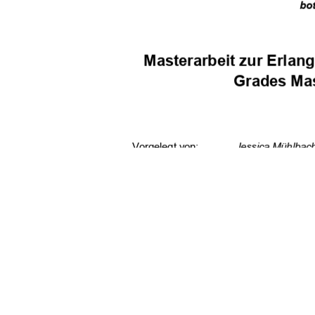
bo
Masterarbeit zur Erla
Grades Mas
Vorgelegt von:
Jessica Mühlbac
Erstprüfer
:
Prof. Dr. Andrea
Zweitprüferin:
Prof.in Dr.in phil
URN: 
urs:nbn:de:gbv:5