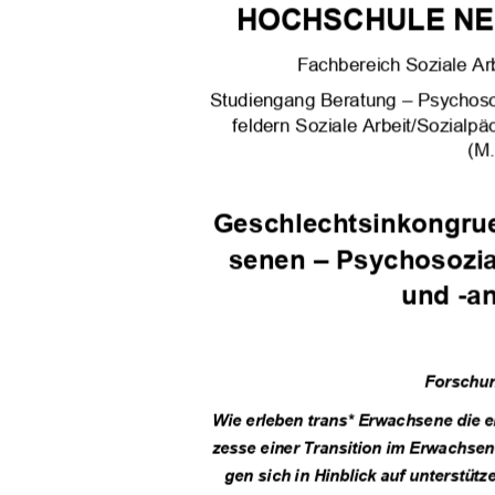
HOCHSCHULE N
Fachbereich Soziale Arb
Studiengang Beratung 
–
P
sychoso
feldern Soziale Arbeit/Sozialp
(M.
Geschlechtsinkongrue
senen 
–
Psychosozia
und 
-
a
Forschun
Wie erleben trans* Erwachsene die 
zesse einer Transition im Erwachsen
gen sich in Hinblick auf unterstüt