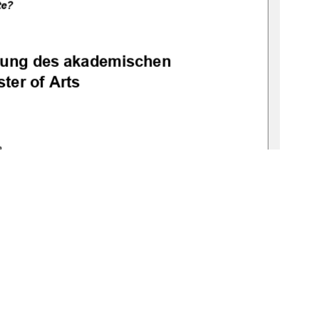
te?
ngung des akademischen 
ter of Arts
h
s Speck
. habil. Barbara Bräutigam
19
-
thesis2025
-
0732
-
1