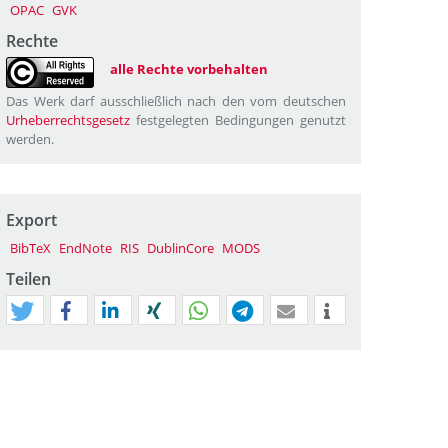
OPAC
GVK
Rechte
alle Rechte vorbehalten
Das Werk darf ausschließlich nach den vom deutschen
Urheberrechtsgesetz
festgelegten Bedingungen genutzt
werden.
Export
BibTeX
EndNote
RIS
DublinCore
MODS
Teilen
tweet
teilen
mitteilen
teilen
teilen
teilen
mail