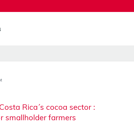
t
 Costa Rica´s cocoa sector :
or smallholder farmers