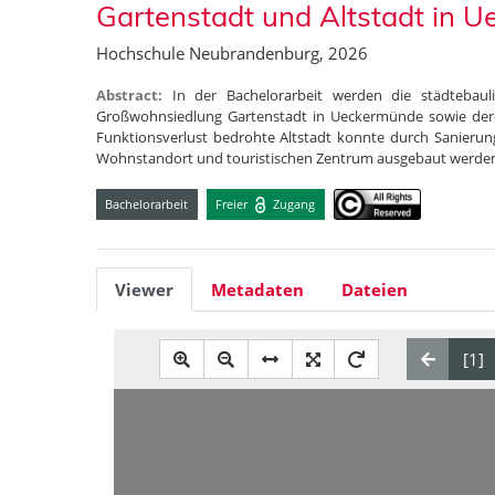
Gartenstadt und Altstadt in U
Hochschule Neubrandenburg, 2026
Abstract:
In der Bachelorarbeit werden die städtebau
Großwohnsiedlung Gartenstadt in Ueckermünde sowie der
Funktionsverlust bedrohte Altstadt konnte durch Sanieru
Wohnstandort und touristischen Zentrum ausgebaut werde
Bachelorarbeit
Freier
Zugang
Viewer
Metadaten
Dateien