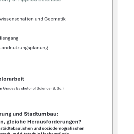
wissenschaften und Geomatik 
diengang 
 Landnutzungsplanung 
lorarbeit 
 Grades Bachelor of Science (B. Sc.) 
erung und Stadtumbau:  
en, gleiche Herausforderungen?
r städtebaulichen und soziodemogra
fi
schen 