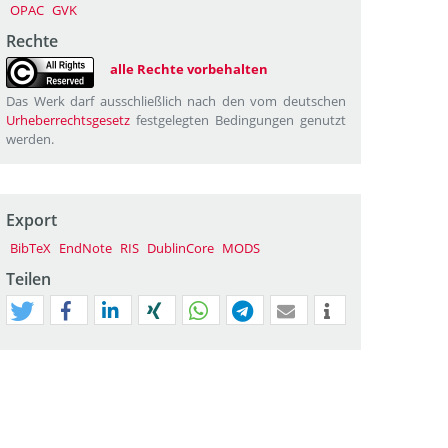
OPAC
GVK
Rechte
alle Rechte vorbehalten
Das Werk darf ausschließlich nach den vom deutschen
Urheberrechtsgesetz
festgelegten Bedingungen genutzt
werden.
Export
BibTeX
EndNote
RIS
DublinCore
MODS
Teilen
tweet
teilen
mitteilen
teilen
teilen
teilen
mail