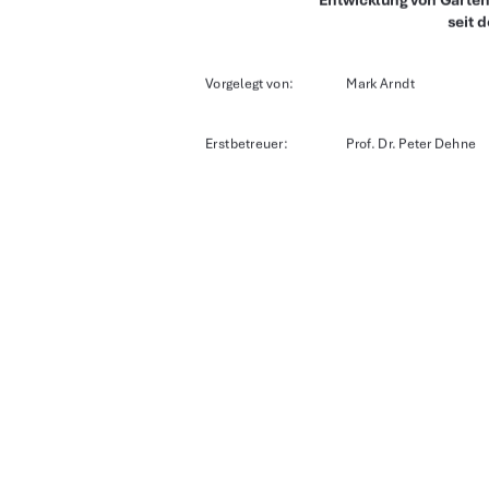
Entwicklung von Garten
seit 
Vorgelegt von:   
Mark Arndt 
Erstbetreuer:     
Prof. Dr. Peter Dehne 
Zweitbetreuer:  
M. Sc. Jan Nissen 
Abgabedatum:  
06.01.2026 
UR
urn:nbn:de:gbv:5