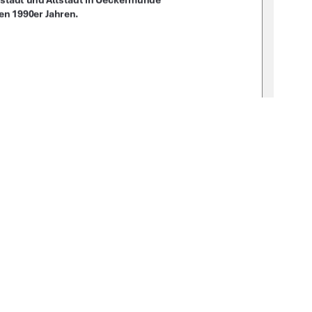
stadt und Altstadt in Ueckermünde  
den 1990er Jahren. 
N.-Nr.:
19-thesis-2025-0222-4 