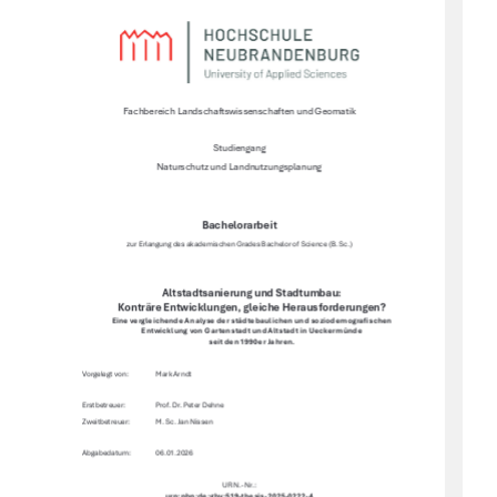
Fachbereich Landschaftswissenschaften und Geomatik 
Studiengang 
Naturschutz und Landnutzungsplanung 
Bachelorarbeit 
zur Erlangung des akademischen Grades Bachelor of Science (B. Sc.) 
Altstadtsanierung und Stadtumbau:  
Konträre Entwicklungen, gleiche Herausforderungen?
Eine vergleichende Analyse der städtebaulichen und soziodemogra
fi
schen 
Entwicklung von Gartenstadt und Altstadt in Ueckermünde  
seit den 1990er Jahren. 
Vorgelegt von:   
Mark Arndt 
Erstbetreuer:     
Prof. Dr. Peter Dehne 
Zweitbetreuer:  
M. Sc. Jan Nissen 
Abgabedatum:  
06.01.2026 
URN.-Nr.:
urn:nbn:de:gbv:519-thesis-2025-0222-4 