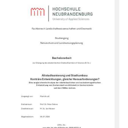
Fachbereich Landschaftswissenschaften und Geomatik 
Studiengang 
Naturschutz und Landnutzungsplanung 
Bachelorarbeit 
zur Erlangung des akademischen Grades Bachelor of Science (B. Sc.) 
Altstadtsanierung und Stadtumbau:  
Konträre Entwicklungen, gleiche Herausforderungen?
Eine vergleichende Analyse der städtebaulichen und soziodemogra
fi
schen 
Entwicklung von Gartenstadt und Altstadt in Ueckermünde  
seit den 1990er Jahren. 
Vorgelegt von:   
Mark Arndt 
Erstbetreuer:     
Prof. Dr. Peter Dehne 
Zweitbetreuer:  
M. Sc. Jan Nissen 
Abgabedatum:  
06.01.2026 
URN.-Nr.:
urn:nbn:de:gbv:519-thesis-2025-0222-4 