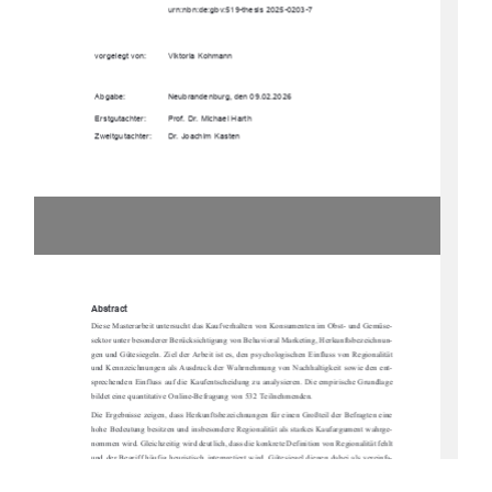
urn:nbn:de:gbv:519-thesis 2025-0203-7  
vorgelegt von: 
Viktoria Kohmann 
Abgabe: 
Neubrandenburg, den 09.02.2026 
Erstgutachter: 
Prof. Dr. Michael Harth 
Zweitgutachter:       Dr.       Joachim       Kasten       
Abstract 
Diese Masterarbeit untersucht das Kaufverhalten von Konsumenten im Obst- und Gemüse-
sektor unter besonderer Berücksichtigung von Behavioral Marketing, Herkunftsbezeichnun-
gen und Gütesiegeln. Ziel der Arbeit ist es, den psychologischen Einfluss von Regionalität 
und Kennzeichnungen als Ausdruck der Wahrnehmung von Nachhaltigkeit sowie den ent-
sprechenden Einfluss auf die Kaufentscheidung zu analysieren. Die empirische Grundlage 
bildet eine quantitative Online-Befragung von 532 Teilnehmenden. 
Die Ergebnisse zeigen, dass Herkunftsbezeichnungen für einen Großteil der Befragten eine 
hohe Bedeutung besitzen und insbesondere Regionalität als starkes Kaufargument wahrge-
nommen wird. Gleichzeitig wird deutlich, dass die konkrete Definition von Regionalität fehlt 
und der Begriff häufig heuristisch interpretiert wird. Gütesiegel dienen dabei als vereinfa-
chende Informationsinstrumente, die Vertrauen schaffen und den Entscheidungsprozess er-
leichtern, ohne dass eine tiefgehende Auseinandersetzung mit den zugrunde liegenden Kri-