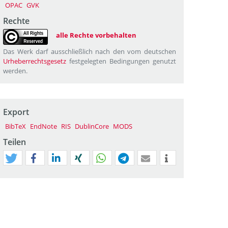
OPAC
GVK
Rechte
alle Rechte vorbehalten
Das Werk darf ausschließlich nach den vom deutschen
Urheberrechtsgesetz
festgelegten Bedingungen genutzt
werden.
Export
BibTeX
EndNote
RIS
DublinCore
MODS
Teilen
tweet
teilen
mitteilen
teilen
teilen
teilen
mail