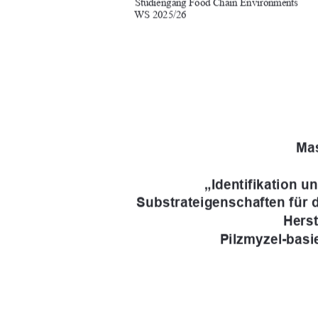
Studiengang Food Chain Environments 
WS 2025/26   
 Mas
„Identifikation u
Substrateigenschaften für d
Herst
Pilzmyzel-basi