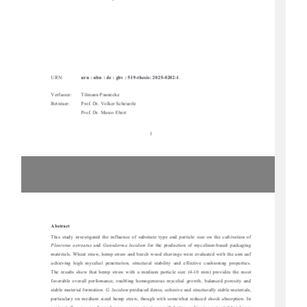
URN:         
urn : nbn : de : gbv : 519-thesis: 2025-0202-1
. 
Verfasser:   
Tilmann Pannecke 
Betreuer:  
Prof. Dr. Volker Scheuerle 
Prof. Dr. Marco Ebert 
I 
Abstract 
This  study  investigated  the  influence  of  substr
ate  type  and  particle  size  on  the  cultivation  of  
Pleurotus  ostreatus
  and  
Ganoderma  lucidum
  for  the  production  of  mycelium-based  packaging  
materials.  Wheat  straw,  hemp  straw  and  beech  w
ood  shavings  were  evaluated  with  the  aim  auf  
achieving  high  mycelial  penetration,  structural  s
tability  and  effective  cushioning  properties.  
The  results  show  that  hemp  straw  with  a  med
ium  particle  size  (4-
10  mm)  provides  the  most  
favorable  overall  perfomance,  enabling  homogeneous  mycelial  growth,  balanced  porosity  and  
stable material formation. 
G. lucidum
 produced dense, cohesive and structurally stable materials, 
particulary  on  medium  sized  hemp
  straw,  though  with  somewhat  reduced  shock  absorption.  In  