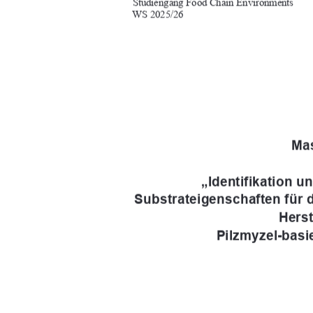
Studiengang Food Chain Environments 
WS 2025/26   
 Mas
„Identifikation u
Substrateigenschaften für d
Herst
Pilzmyzel-basi