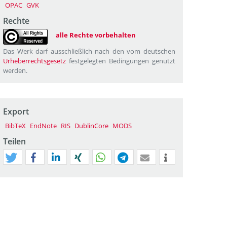
OPAC
GVK
Rechte
alle Rechte vorbehalten
Das Werk darf ausschließlich nach den vom deutschen
Urheberrechtsgesetz
festgelegten Bedingungen genutzt
werden.
Export
BibTeX
EndNote
RIS
DublinCore
MODS
Teilen
tweet
teilen
mitteilen
teilen
teilen
teilen
mail