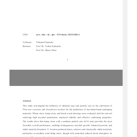
URN:         
urn : nbn : de : gbv : 519-thesis: 2025-0202-1
. 
Verfasser:   
Tilmann Pannecke 
Betreuer:  
Prof. Dr. Volker Scheuerle 
Prof. Dr. Marco Ebert 
I 
Abstract 
This  study  investigated  the  influence  of  substr
ate  type  and  particle  size  on  the  cultivation  of  
Pleurotus  ostreatus
  and  
Ganoderma  lucidum
  for  the  production  of  mycelium-based  packaging  
materials.  Wheat  straw,  hemp  straw  and  beech  w
ood  shavings  were  evaluated  with  the  aim  auf  
achieving  high  mycelial  penetration,  structural  s
tability  and  effective  cushioning  properties.  
The  results  show  that  hemp  straw  with  a  med
ium  particle  size  (4-
10  mm)  provides  the  most  
favorable  overall  perfomance,  enabling  homogeneous  mycelial  growth,  balanced  porosity  and  
stable material formation. 
G. lucidum
 produced dense, cohesive and structurally stable materials, 
particulary  on  medium  sized  hemp
  straw,  though  with  somewhat  reduced  shock  absorption.  In  