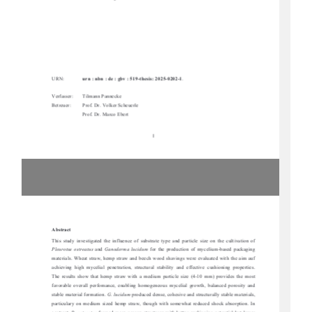
URN:         
urn : nbn : de : gbv : 519-thesis: 2025-0202-1
. 
Verfasser:   
Tilmann Pannecke 
Betreuer:  
Prof. Dr. Volker Scheuerle 
Prof. Dr. Marco Ebert 
I 
Abstract 
This  study  investigated  the  influence  of  substr
ate  type  and  particle  size  on  the  cultivation  of  
Pleurotus  ostreatus
  and  
Ganoderma  lucidum
  for  the  production  of  mycelium-based  packaging  
materials.  Wheat  straw,  hemp  straw  and  beech  w
ood  shavings  were  evaluated  with  the  aim  auf  
achieving  high  mycelial  penetration,  structural  s
tability  and  effective  cushioning  properties.  
The  results  show  that  hemp  straw  with  a  med
ium  particle  size  (4-
10  mm)  provides  the  most  
favorable  overall  perfomance,  enabling  homogeneous  mycelial  growth,  balanced  porosity  and  
stable material formation. 
G. lucidum
 produced dense, cohesive and structurally stable materials, 
particulary  on  medium  sized  hemp
  straw,  though  with  somewhat  reduced  shock  absorption.  In  