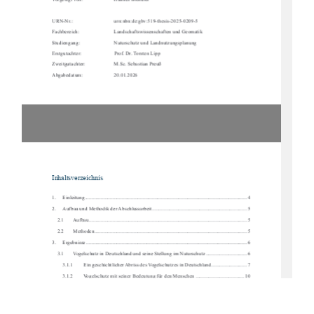
Vorgelegt von:  
Hannes Brendler 
URN-Nr.:                
urn:nbn:de:gbv:519-thesis-2025-0209-5        
Fachbereich:    
Landschaftswissenschaften und Geomatik 
Studiengang:    
Naturschutz und Landnutzungsplanung 
Erstgutachter:   
Prof. Dr. Torsten Lipp 
Zweitgutachter:  
M.Sc. Sebastian Preuß 
Abgabedatum:  
20.01.2026
Inhaltsverzeichnis 
1.
Einleitung ....................................................................................................................
....... 4
2.
Aufbau und Methodik der Abschlussarbeit ........................................................................ 5
2.1
Aufbau ........................................................................................................................
 5
2.2
Methoden ....................................................................................................................  5
3.
Ergebnisse ....................................................................................................................
...... 6
3.1
Vogelschutz in Deutschland und seine Stellung im Naturschutz ............................... 6
3.1.1
Ein geschichtlicher Abriss des Vogelschutzes in Deutschland. .......................... 7
3.1.2
Vogelschutz mit seiner Bedeutung für den Menschen ..................................... 10
3.1.3
Aktuelle Situation der heimischen Vogelwelt .................................................. 11
3.2
Umweltbildung und Bildung für nachhaltige Entwicklung (BNE) .......................... 19
3.2.1
Die  Bedeutung  von  Kindern  als  Zielgruppe
  für  Projekte  der  Bildung  für  