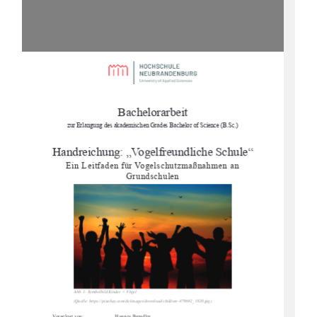
Bachelorarbeit 
zur Erlangung des akademischen Gr
ades Bachelor of Science (B.Sc.) 
Handreichung: „Vogelfreundliche Schule“ 
Ein Leitfaden für Vogelschutzmaßnahmen an 
Grundschulen 
Abb. 1: Symbolbild Kinder + Vögel 
(Quelle: https://pixabay.com/
de/images/download/children
-479692_1920.jpg) 