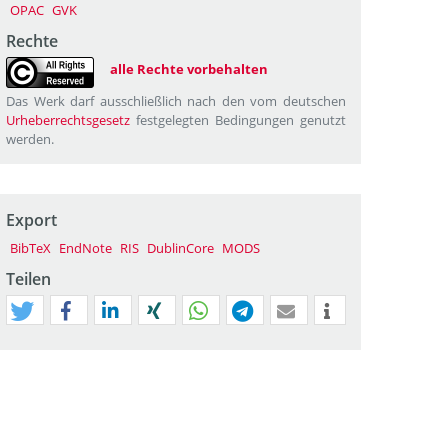
OPAC
GVK
Rechte
alle Rechte vorbehalten
Das Werk darf ausschließlich nach den vom deutschen
Urheberrechtsgesetz
festgelegten Bedingungen genutzt
werden.
Export
BibTeX
EndNote
RIS
DublinCore
MODS
Teilen
tweet
teilen
mitteilen
teilen
teilen
teilen
mail