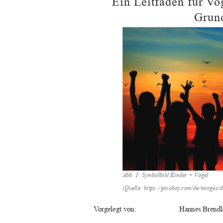
Ein Leitfaden für V
Grun
Abb. 1: Symbolbild Kinder + Vögel 
(Quelle: https://pixabay.com/
de/images/d
Vorgelegt von:  
Hannes Brendl