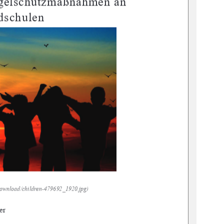
ogelschutzmaßnahmen an 
dschulen 
ownload/children
-479692_1920.jpg) 
er 