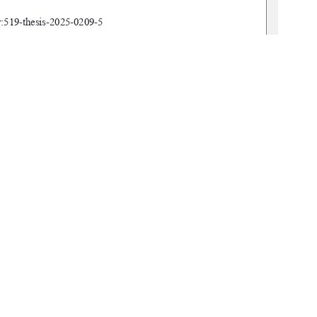
519-thesis-2025-0209-5        
ssenschaften und Geomatik 
nd Landnutzungsplanung 
en Lipp 
n Preuß 
1
0 °