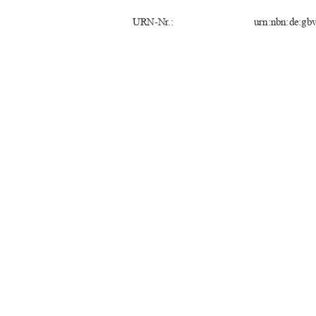
URN-Nr.:                
urn:nbn:de:gbv:
Fachbereich:    
Landschaftswi
Studiengang:    
Naturschutz u
Erstgutachter:   
Prof. Dr. Torst
Zweitgutachter:  
M.Sc. Sebastia
Abgabedatum:  
20.01.2026
91%