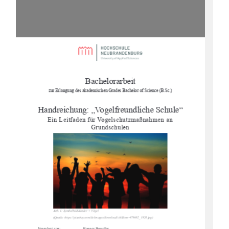
Bachelorarbeit 
zur Erlangung des akademischen Gr
ades Bachelor of Science (B.Sc.) 
Handreichung: „Vogelfreundliche Schule“ 
Ein Leitfaden für Vogelschutzmaßnahmen an 
Grundschulen 
Abb. 1: Symbolbild Kinder + Vögel 
(Quelle: https://pixabay.com/
de/images/download/children
-479692_1920.jpg) 