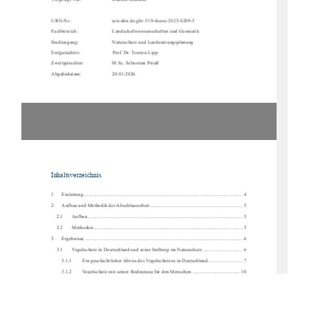
Vorgelegt von:  
Hannes Brendler 
URN-Nr.:                
urn:nbn:de:gbv:519-thesis-2025-0209-5        
Fachbereich:    
Landschaftswissenschaften und Geomatik 
Studiengang:    
Naturschutz und Landnutzungsplanung 
Erstgutachter:   
Prof. Dr. Torsten Lipp 
Zweitgutachter:  
M.Sc. Sebastian Preuß 
Abgabedatum:  
20.01.2026
Inhaltsverzeichnis 
1.
Einleitung ....................................................................................................................
....... 4
2.
Aufbau und Methodik der Abschlussarbeit ........................................................................ 5
2.1
Aufbau ........................................................................................................................
 5
2.2
Methoden ....................................................................................................................  5
3.
Ergebnisse ....................................................................................................................
...... 6
3.1
Vogelschutz in Deutschland und seine Stellung im Naturschutz ............................... 6
3.1.1
Ein geschichtlicher Abriss des Vogelschutzes in Deutschland. .......................... 7
3.1.2
Vogelschutz mit seiner Bedeutung für den Menschen ..................................... 10
3.1.3
Aktuelle Situation der heimischen Vogelwelt .................................................. 11
3.2
Umweltbildung und Bildung für nachhaltige Entwicklung (BNE) .......................... 19
3.2.1
Die  Bedeutung  von  Kindern  als  Zielgruppe
  für  Projekte  der  Bildung  für  