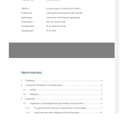
Vorgelegt von:  
Hannes Brendler 
URN-Nr.:                
urn:nbn:de:gbv:519-thesis-2025-0209-5        
Fachbereich:    
Landschaftswissenschaften und Geomatik 
Studiengang:    
Naturschutz und Landnutzungsplanung 
Erstgutachter:   
Prof. Dr. Torsten Lipp 
Zweitgutachter:  
M.Sc. Sebastian Preuß 
Abgabedatum:  
20.01.2026
Inhaltsverzeichnis 
1.
Einleitung ....................................................................................................................
....... 4
2.
Aufbau und Methodik der Abschlussarbeit ........................................................................ 5
2.1
Aufbau ........................................................................................................................
 5
2.2
Methoden ....................................................................................................................  5
3.
Ergebnisse ....................................................................................................................
...... 6
3.1
Vogelschutz in Deutschland und seine Stellung im Naturschutz ............................... 6
3.1.1
Ein geschichtlicher Abriss des Vogelschutzes in Deutschland. .......................... 7
3.1.2
Vogelschutz mit seiner Bedeutung für den Menschen ..................................... 10
3.1.3
Aktuelle Situation der heimischen Vogelwelt .................................................. 11
3.2
Umweltbildung und Bildung für nachhaltige Entwicklung (BNE) .......................... 19
3.2.1
Die  Bedeutung  von  Kindern  als  Zielgruppe
  für  Projekte  der  Bildung  für  