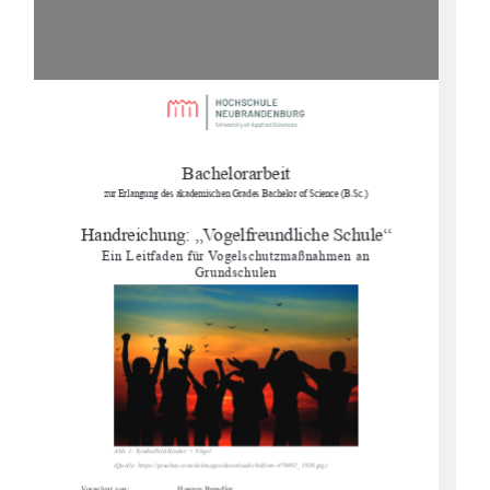
Bachelorarbeit 
zur Erlangung des akademischen Gr
ades Bachelor of Science (B.Sc.) 
Handreichung: „Vogelfreundliche Schule“ 
Ein Leitfaden für Vogelschutzmaßnahmen an 
Grundschulen 
Abb. 1: Symbolbild Kinder + Vögel 
(Quelle: https://pixabay.com/
de/images/download/children
-479692_1920.jpg) 