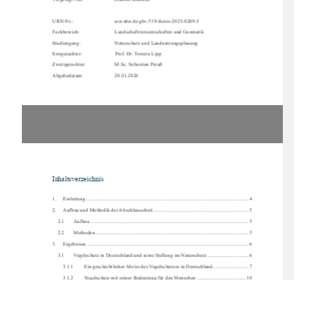
Vorgelegt von:  
Hannes Brendler 
URN-Nr.:                
urn:nbn:de:gbv:519-thesis-2025-0209-5        
Fachbereich:    
Landschaftswissenschaften und Geomatik 
Studiengang:    
Naturschutz und Landnutzungsplanung 
Erstgutachter:   
Prof. Dr. Torsten Lipp 
Zweitgutachter:  
M.Sc. Sebastian Preuß 
Abgabedatum:  
20.01.2026
Inhaltsverzeichnis 
1.
Einleitung ....................................................................................................................
....... 4
2.
Aufbau und Methodik der Abschlussarbeit ........................................................................ 5
2.1
Aufbau ........................................................................................................................
 5
2.2
Methoden ....................................................................................................................  5
3.
Ergebnisse ....................................................................................................................
...... 6
3.1
Vogelschutz in Deutschland und seine Stellung im Naturschutz ............................... 6
3.1.1
Ein geschichtlicher Abriss des Vogelschutzes in Deutschland. .......................... 7
3.1.2
Vogelschutz mit seiner Bedeutung für den Menschen ..................................... 10
3.1.3
Aktuelle Situation der heimischen Vogelwelt .................................................. 11
3.2
Umweltbildung und Bildung für nachhaltige Entwicklung (BNE) .......................... 19
3.2.1
Die  Bedeutung  von  Kindern  als  Zielgruppe
  für  Projekte  der  Bildung  für  