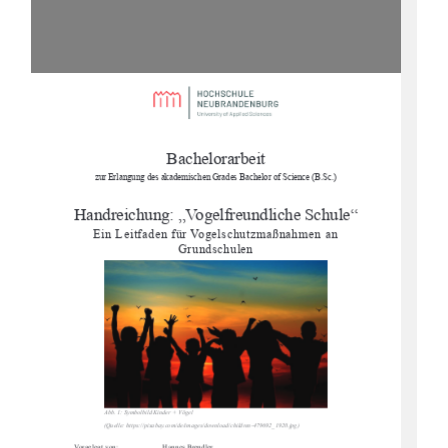
Bachelorarbeit 
zur Erlangung des akademischen Gr
ades Bachelor of Science (B.Sc.) 
Handreichung: „Vogelfreundliche Schule“ 
Ein Leitfaden für Vogelschutzmaßnahmen an 
Grundschulen 
Abb. 1: Symbolbild Kinder + Vögel 
(Quelle: https://pixabay.com/
de/images/download/children
-479692_1920.jpg) 