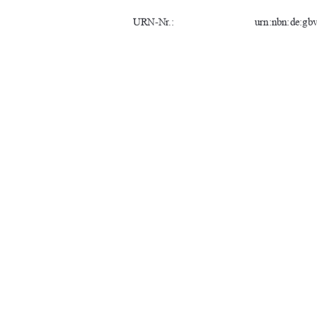
URN-Nr.:                
urn:nbn:de:gbv:
Fachbereich:    
Landschaftswi
Studiengang:    
Naturschutz u
Erstgutachter:   
Prof. Dr. Torst
Zweitgutachter:  
M.Sc. Sebastia
Abgabedatum:  
20.01.2026
91%