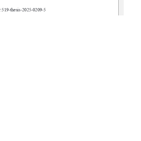
519-thesis-2025-0209-5        
ssenschaften und Geomatik 
nd Landnutzungsplanung 
en Lipp 
n Preuß 
1
0 °