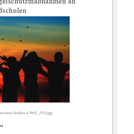
ogelschutzmaßnahmen an 
dschulen 
ownload/children
-479692_1920.jpg) 
er 