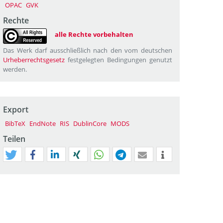
OPAC
GVK
Rechte
alle Rechte vorbehalten
Das Werk darf ausschließlich nach den vom deutschen
Urheberrechtsgesetz
festgelegten Bedingungen genutzt
werden.
Export
BibTeX
EndNote
RIS
DublinCore
MODS
Teilen
tweet
teilen
mitteilen
teilen
teilen
teilen
mail