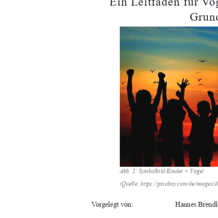
Ein Leitfaden für V
Grun
Abb. 1: Symbolbild Kinder + Vögel 
(Quelle: https://pixabay.com/
de/images/d
Vorgelegt von:  
Hannes Brendl