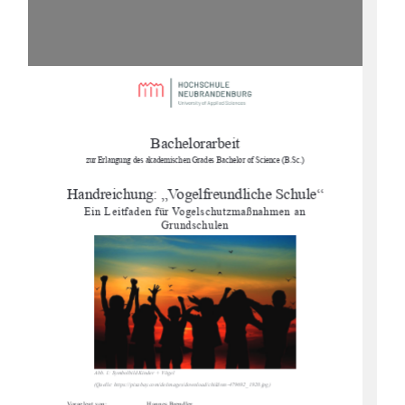
Bachelorarbeit 
zur Erlangung des akademischen Gr
ades Bachelor of Science (B.Sc.) 
Handreichung: „Vogelfreundliche Schule“ 
Ein Leitfaden für Vogelschutzmaßnahmen an 
Grundschulen 
Abb. 1: Symbolbild Kinder + Vögel 
(Quelle: https://pixabay.com/
de/images/download/children
-479692_1920.jpg) 