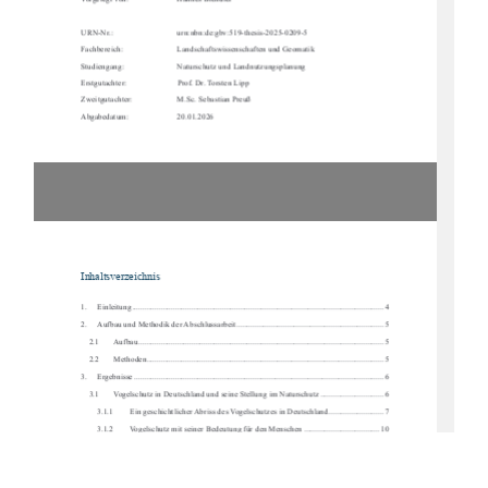
Vorgelegt von:  
Hannes Brendler 
URN-Nr.:                
urn:nbn:de:gbv:519-thesis-2025-0209-5        
Fachbereich:    
Landschaftswissenschaften und Geomatik 
Studiengang:    
Naturschutz und Landnutzungsplanung 
Erstgutachter:   
Prof. Dr. Torsten Lipp 
Zweitgutachter:  
M.Sc. Sebastian Preuß 
Abgabedatum:  
20.01.2026
Inhaltsverzeichnis 
1.
Einleitung ....................................................................................................................
....... 4
2.
Aufbau und Methodik der Abschlussarbeit ........................................................................ 5
2.1
Aufbau ........................................................................................................................
 5
2.2
Methoden ....................................................................................................................  5
3.
Ergebnisse ....................................................................................................................
...... 6
3.1
Vogelschutz in Deutschland und seine Stellung im Naturschutz ............................... 6
3.1.1
Ein geschichtlicher Abriss des Vogelschutzes in Deutschland. .......................... 7
3.1.2
Vogelschutz mit seiner Bedeutung für den Menschen ..................................... 10
3.1.3
Aktuelle Situation der heimischen Vogelwelt .................................................. 11
3.2
Umweltbildung und Bildung für nachhaltige Entwicklung (BNE) .......................... 19
3.2.1
Die  Bedeutung  von  Kindern  als  Zielgruppe
  für  Projekte  der  Bildung  für  