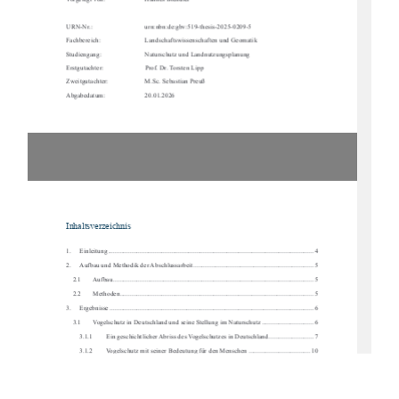
Vorgelegt von:  
Hannes Brendler 
URN-Nr.:                
urn:nbn:de:gbv:519-thesis-2025-0209-5        
Fachbereich:    
Landschaftswissenschaften und Geomatik 
Studiengang:    
Naturschutz und Landnutzungsplanung 
Erstgutachter:   
Prof. Dr. Torsten Lipp 
Zweitgutachter:  
M.Sc. Sebastian Preuß 
Abgabedatum:  
20.01.2026
Inhaltsverzeichnis 
1.
Einleitung ....................................................................................................................
....... 4
2.
Aufbau und Methodik der Abschlussarbeit ........................................................................ 5
2.1
Aufbau ........................................................................................................................
 5
2.2
Methoden ....................................................................................................................  5
3.
Ergebnisse ....................................................................................................................
...... 6
3.1
Vogelschutz in Deutschland und seine Stellung im Naturschutz ............................... 6
3.1.1
Ein geschichtlicher Abriss des Vogelschutzes in Deutschland. .......................... 7
3.1.2
Vogelschutz mit seiner Bedeutung für den Menschen ..................................... 10
3.1.3
Aktuelle Situation der heimischen Vogelwelt .................................................. 11
3.2
Umweltbildung und Bildung für nachhaltige Entwicklung (BNE) .......................... 19
3.2.1
Die  Bedeutung  von  Kindern  als  Zielgruppe
  für  Projekte  der  Bildung  für  