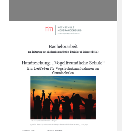
Bachelorarbeit 
zur Erlangung des akademischen Gr
ades Bachelor of Science (B.Sc.) 
Handreichung: „Vogelfreundliche Schule“ 
Ein Leitfaden für Vogelschutzmaßnahmen an 
Grundschulen 
Abb. 1: Symbolbild Kinder + Vögel 
(Quelle: https://pixabay.com/
de/images/download/children
-479692_1920.jpg) 