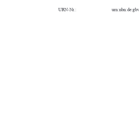
URN-Nr.:                
urn:nbn:de:gbv:
Fachbereich:    
Landschaftswi
Studiengang:    
Naturschutz u
Erstgutachter:   
Prof. Dr. Torst
Zweitgutachter:  
M.Sc. Sebastia
Abgabedatum:  
20.01.2026
91%