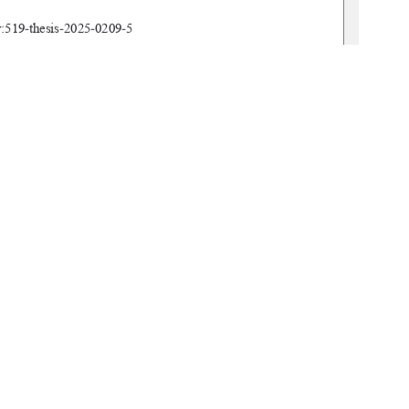
519-thesis-2025-0209-5        
ssenschaften und Geomatik 
nd Landnutzungsplanung 
en Lipp 
n Preuß 
1
0 °