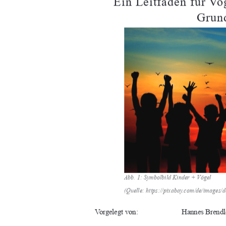
Ein Leitfaden für V
Grun
Abb. 1: Symbolbild Kinder + Vögel 
(Quelle: https://pixabay.com/
de/images/d
Vorgelegt von:  
Hannes Brendl