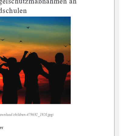
ogelschutzmaßnahmen an 
dschulen 
ownload/children
-479692_1920.jpg) 
er 