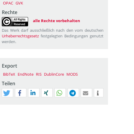
OPAC
GVK
Rechte
alle Rechte vorbehalten
Das Werk darf ausschließlich nach den vom deutschen
Urheberrechtsgesetz
festgelegten Bedingungen genutzt
werden.
Export
BibTeX
EndNote
RIS
DublinCore
MODS
Teilen
tweet
teilen
mitteilen
teilen
teilen
teilen
mail