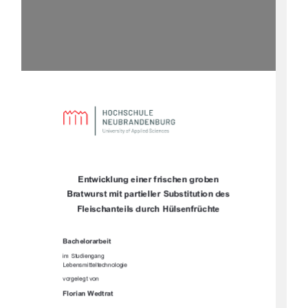




		



	

		
!$%%'
!'(""
"&!'' '"# #
)#% ')#"
!$%#'%'
