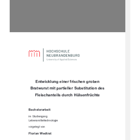




		



	

		
!$%%'
!'(""
"&!'' '"# #
)#% ')#"
!$%#'%'
