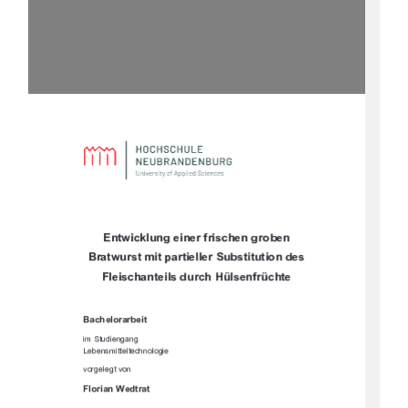




		



	

		
!$%%'
!'(""
"&!'' '"# #
)#% ')#"
!$%#'%'
