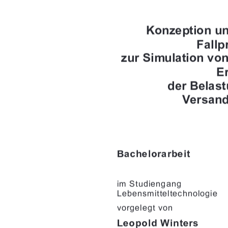








		

"%+,"& & 
&*%"++$+!&'$' "
-') $ +-'&
		
