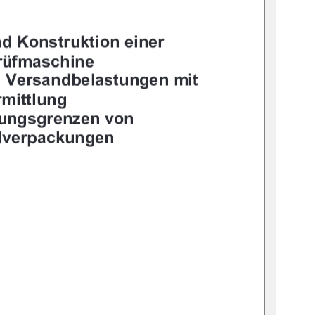




	



