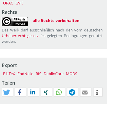
OPAC
GVK
Rechte
alle Rechte vorbehalten
Das Werk darf ausschließlich nach den vom deutschen
Urheberrechtsgesetz
festgelegten Bedingungen genutzt
werden.
Export
BibTeX
EndNote
RIS
DublinCore
MODS
Teilen
tweet
teilen
mitteilen
teilen
teilen
teilen
mail