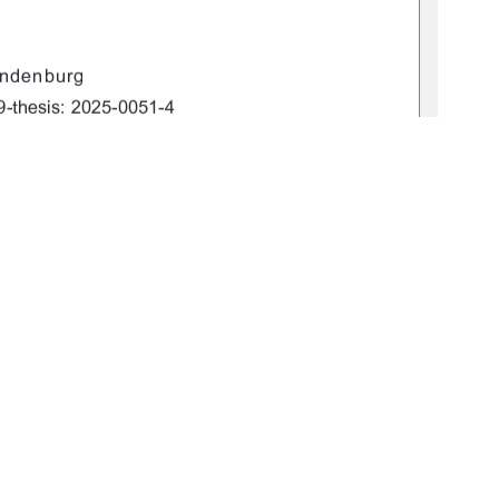
&&,) 
,)&&& -+!*"*
'$#)!,)$
)')& )$+!/&
1
0 °