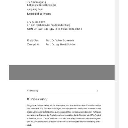
"%+,"& & 
&*%"++$+!&'$' "
-') $ +-'&
		


%	
&)'!*!,$,)&&,) 
,)&&& -+!*"*


)*+()0)
)')'$#)!,)$
."+()0)    )')& )$+!/&
#GDL83EEG@9

-*0 ++-'!
797@EF3@66;7E7DD47;F;EF6;7#A@L7BF;A@G@6#A@EFDG=F;A@7;
@7D3>>BDR8?3E5:;@7
LGD+;?G>3F;A@HA@.7DE3@647>3EFG@97@6;7IP:D7@667E,D3@EBAD
F7E3G8FD7F7@EAI;7
6;77I7DFG@967D+5:GFLI;D=G@9HA@3GE97IP:>F7@.7DB35=G@9E?3F
7D;3>7@

G83E;E
67E3=FG7>>7@+F3@67E67D,75:@;=G@667@.AD9347@6GD5:&AD?7@
I;7!+,(DA<75F
?3LA@+,%G@6!+'I;D67;@73>>BDR8?3E5:;@7
?;F+5:IG@93D?	
BD;@L;BB@7G?3F;E5:7?GE>QE7?75:3@;E?GEG@6?3@G7>>7D Q:7@H7
DEF7>>G@97@FI;	
5=7>F

