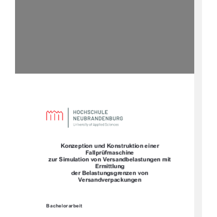








	








		
