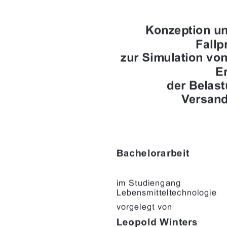








		

"%+,"& & 
&*%"++$+!&'$' "
-') $ +-'&
		
