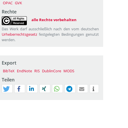
OPAC
GVK
Rechte
alle Rechte vorbehalten
Das Werk darf ausschließlich nach den vom deutschen
Urheberrechtsgesetz
festgelegten Bedingungen genutzt
werden.
Export
BibTeX
EndNote
RIS
DublinCore
MODS
Teilen
tweet
teilen
mitteilen
teilen
teilen
teilen
mail