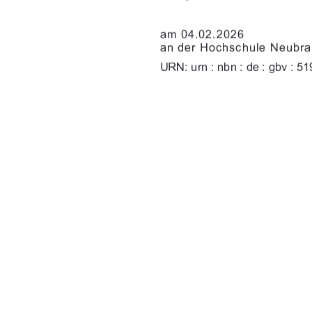

%	
&)'!*!,$,)


)*+()0)
)')
."+()0)    
91%