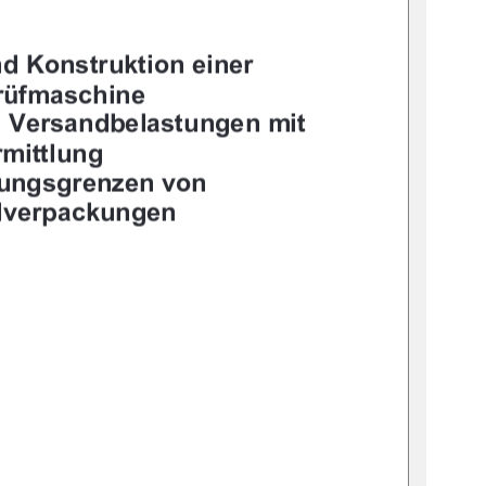




	



