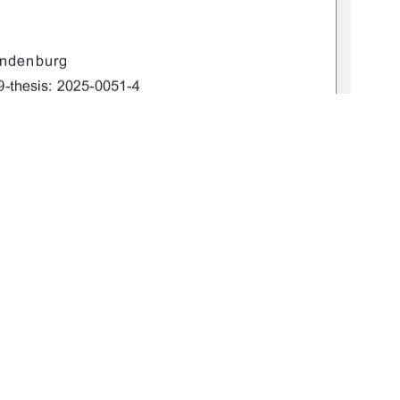
&&,) 
,)&&& -+!*"*
'$#)!,)$
)')& )$+!/&
1
0 °