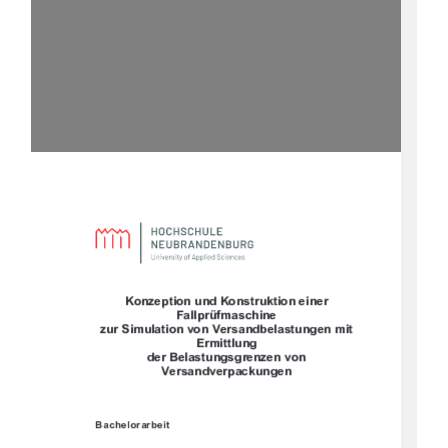








	








		
