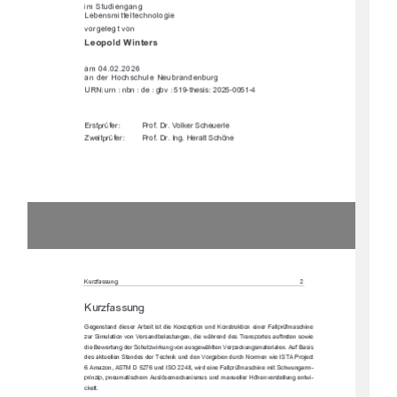
"%+,"& & 
&*%"++$+!&'$' "
-') $ +-'&
		


%	
&)'!*!,$,)&&,) 
,)&&& -+!*"*


)*+()0)
)')'$#)!,)$
."+()0)    )')& )$+!/&
#GDL83EEG@9

-*0 ++-'!
797@EF3@66;7E7DD47;F;EF6;7#A@L7BF;A@G@6#A@EFDG=F;A@7;
@7D3>>BDR8?3E5:;@7
LGD+;?G>3F;A@HA@.7DE3@647>3EFG@97@6;7IP:D7@667E,D3@EBAD
F7E3G8FD7F7@EAI;7
6;77I7DFG@967D+5:GFLI;D=G@9HA@3GE97IP:>F7@.7DB35=G@9E?3F
7D;3>7@

G83E;E
67E3=FG7>>7@+F3@67E67D,75:@;=G@667@.AD9347@6GD5:&AD?7@
I;7!+,(DA<75F
?3LA@+,%G@6!+'I;D67;@73>>BDR8?3E5:;@7
?;F+5:IG@93D?	
BD;@L;BB@7G?3F;E5:7?GE>QE7?75:3@;E?GEG@6?3@G7>>7D Q:7@H7
DEF7>>G@97@FI;	
5=7>F

