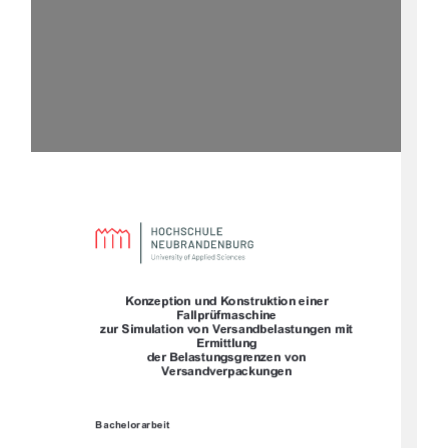








	








		
