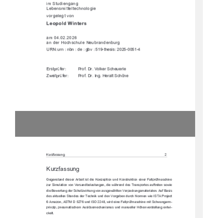
"%+,"& & 
&*%"++$+!&'$' "
-') $ +-'&
		


%	
&)'!*!,$,)&&,) 
,)&&& -+!*"*


)*+()0)
)')'$#)!,)$
."+()0)    )')& )$+!/&
#GDL83EEG@9

-*0 ++-'!
797@EF3@66;7E7DD47;F;EF6;7#A@L7BF;A@G@6#A@EFDG=F;A@7;
@7D3>>BDR8?3E5:;@7
LGD+;?G>3F;A@HA@.7DE3@647>3EFG@97@6;7IP:D7@667E,D3@EBAD
F7E3G8FD7F7@EAI;7
6;77I7DFG@967D+5:GFLI;D=G@9HA@3GE97IP:>F7@.7DB35=G@9E?3F
7D;3>7@

G83E;E
67E3=FG7>>7@+F3@67E67D,75:@;=G@667@.AD9347@6GD5:&AD?7@
I;7!+,(DA<75F
?3LA@+,%G@6!+'I;D67;@73>>BDR8?3E5:;@7
?;F+5:IG@93D?	
BD;@L;BB@7G?3F;E5:7?GE>QE7?75:3@;E?GEG@6?3@G7>>7D Q:7@H7
DEF7>>G@97@FI;	
5=7>F

