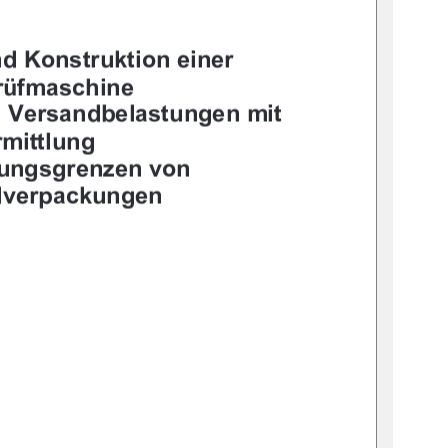




	



