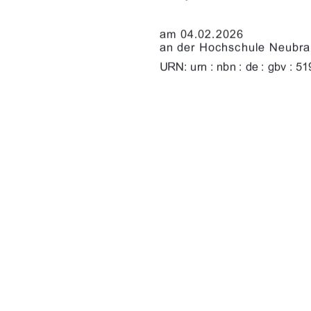

%	
&)'!*!,$,)


)*+()0)
)')
."+()0)    
91%