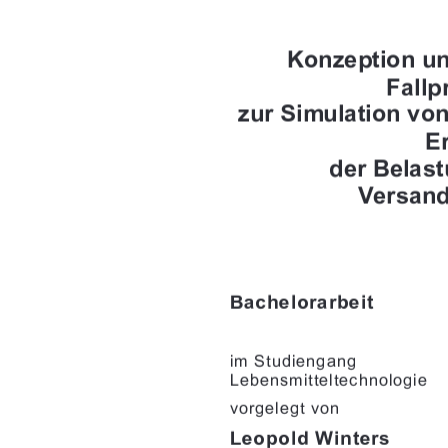








		

"%+,"& & 
&*%"++$+!&'$' "
-') $ +-'&
		
