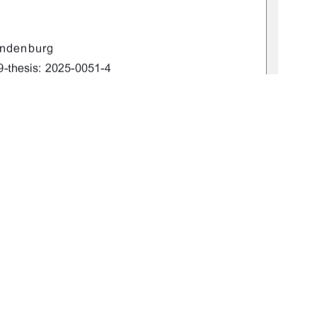
&&,) 
,)&&& -+!*"*
'$#)!,)$
)')& )$+!/&
1
0 °