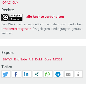
OPAC
GVK
Rechte
alle Rechte vorbehalten
Das Werk darf ausschließlich nach den vom deutschen
Urheberrechtsgesetz
festgelegten Bedingungen genutzt
werden.
Export
BibTeX
EndNote
RIS
DublinCore
MODS
Teilen
tweet
teilen
mitteilen
teilen
teilen
teilen
mail