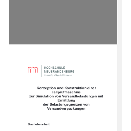








	








		
