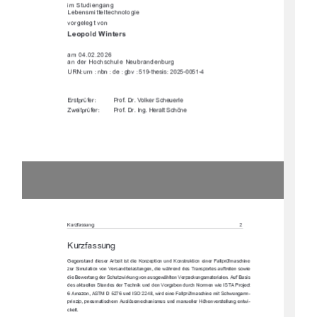
"%+,"& & 
&*%"++$+!&'$' "
-') $ +-'&
		


%	
&)'!*!,$,)&&,) 
,)&&& -+!*"*


)*+()0)
)')'$#)!,)$
."+()0)    )')& )$+!/&
#GDL83EEG@9

-*0 ++-'!
797@EF3@66;7E7DD47;F;EF6;7#A@L7BF;A@G@6#A@EFDG=F;A@7;
@7D3>>BDR8?3E5:;@7
LGD+;?G>3F;A@HA@.7DE3@647>3EFG@97@6;7IP:D7@667E,D3@EBAD
F7E3G8FD7F7@EAI;7
6;77I7DFG@967D+5:GFLI;D=G@9HA@3GE97IP:>F7@.7DB35=G@9E?3F
7D;3>7@

G83E;E
67E3=FG7>>7@+F3@67E67D,75:@;=G@667@.AD9347@6GD5:&AD?7@
I;7!+,(DA<75F
?3LA@+,%G@6!+'I;D67;@73>>BDR8?3E5:;@7
?;F+5:IG@93D?	
BD;@L;BB@7G?3F;E5:7?GE>QE7?75:3@;E?GEG@6?3@G7>>7D Q:7@H7
DEF7>>G@97@FI;	
5=7>F

