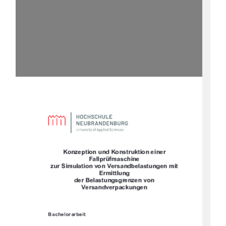








	








		
