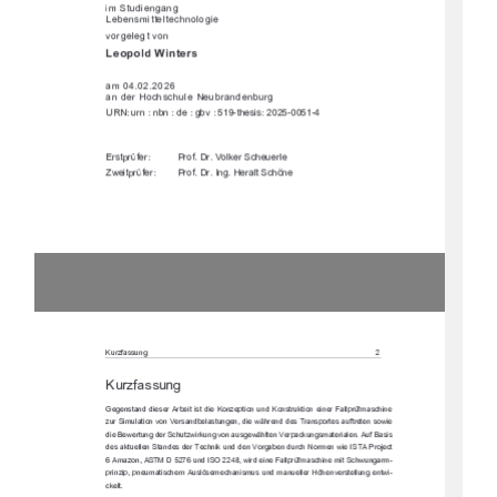
"%+,"& & 
&*%"++$+!&'$' "
-') $ +-'&
		


%	
&)'!*!,$,)&&,) 
,)&&& -+!*"*


)*+()0)
)')'$#)!,)$
."+()0)    )')& )$+!/&
#GDL83EEG@9

-*0 ++-'!
797@EF3@66;7E7DD47;F;EF6;7#A@L7BF;A@G@6#A@EFDG=F;A@7;
@7D3>>BDR8?3E5:;@7
LGD+;?G>3F;A@HA@.7DE3@647>3EFG@97@6;7IP:D7@667E,D3@EBAD
F7E3G8FD7F7@EAI;7
6;77I7DFG@967D+5:GFLI;D=G@9HA@3GE97IP:>F7@.7DB35=G@9E?3F
7D;3>7@

G83E;E
67E3=FG7>>7@+F3@67E67D,75:@;=G@667@.AD9347@6GD5:&AD?7@
I;7!+,(DA<75F
?3LA@+,%G@6!+'I;D67;@73>>BDR8?3E5:;@7
?;F+5:IG@93D?	
BD;@L;BB@7G?3F;E5:7?GE>QE7?75:3@;E?GEG@6?3@G7>>7D Q:7@H7
DEF7>>G@97@FI;	
5=7>F

