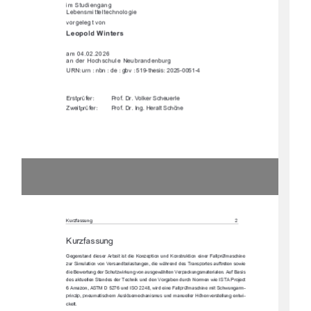
"%+,"& & 
&*%"++$+!&'$' "
-') $ +-'&
		


%	
&)'!*!,$,)&&,) 
,)&&& -+!*"*


)*+()0)
)')'$#)!,)$
."+()0)    )')& )$+!/&
#GDL83EEG@9

-*0 ++-'!
797@EF3@66;7E7DD47;F;EF6;7#A@L7BF;A@G@6#A@EFDG=F;A@7;
@7D3>>BDR8?3E5:;@7
LGD+;?G>3F;A@HA@.7DE3@647>3EFG@97@6;7IP:D7@667E,D3@EBAD
F7E3G8FD7F7@EAI;7
6;77I7DFG@967D+5:GFLI;D=G@9HA@3GE97IP:>F7@.7DB35=G@9E?3F
7D;3>7@

G83E;E
67E3=FG7>>7@+F3@67E67D,75:@;=G@667@.AD9347@6GD5:&AD?7@
I;7!+,(DA<75F
?3LA@+,%G@6!+'I;D67;@73>>BDR8?3E5:;@7
?;F+5:IG@93D?	
BD;@L;BB@7G?3F;E5:7?GE>QE7?75:3@;E?GEG@6?3@G7>>7D Q:7@H7
DEF7>>G@97@FI;	
5=7>F

