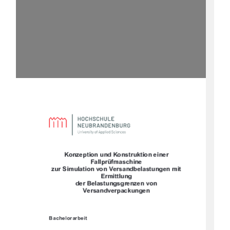








	








		
