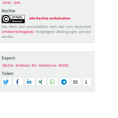
OPAC
GVK
Rechte
alle Rechte vorbehalten
Das Werk darf ausschließlich nach den vom deutschen
Urheberrechtsgesetz
festgelegten Bedingungen genutzt
werden.
Export
BibTeX
EndNote
RIS
DublinCore
MODS
Teilen
tweet
teilen
mitteilen
teilen
teilen
teilen
mail