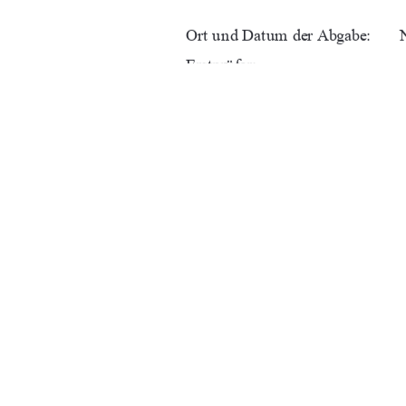
Ort und Datum der Abgabe:      
Erstprüfer:                             
Zweitprüfer:                           
URN:                                    
91%