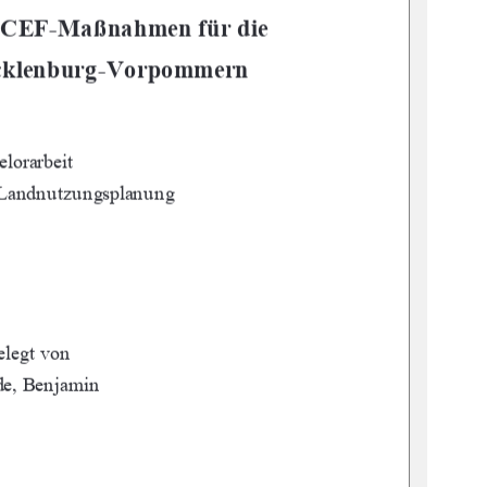
 CEF-Maßnahmen für die     
ecklenburg-Vorpommern 
lorarbeit 
 Landnutzungsplanung 
elegt von 
e, Benjamin 