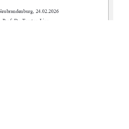
 Neubrandenburg, 24.02.2026 
       Prof. Dr. Torsten Lipp 
       M. Sc. Florian Nessler 
          urn:nbn:de:gbv:519-thesis-2025-0684-9
1
0 °