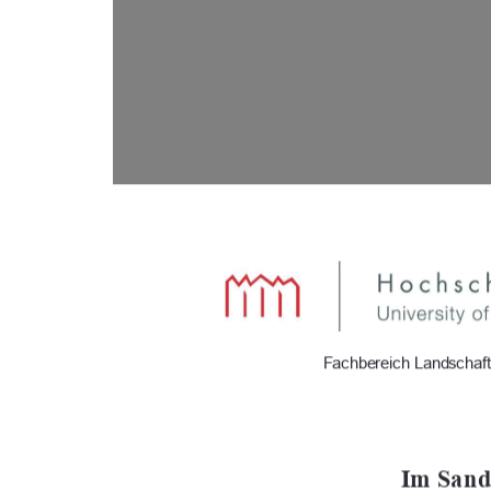
                      Fachbereich Landsc
Im Sande