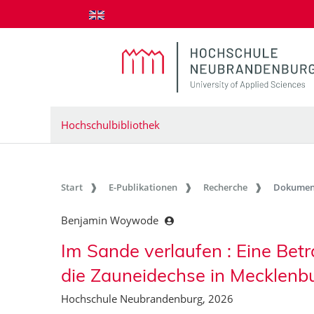
zum Inhalt springen
Hochschulbibliothek
Start
E-Publikationen
Recherche
Dokumen
Benjamin Woywode
Im Sande verlaufen : Eine Be
die Zauneidechse in Mecklen
Hochschule Neubrandenburg, 2026