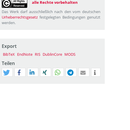
alle Rechte vorbehalten
Das Werk darf ausschließlich nach den vom deutschen
Urheberrechtsgesetz
festgelegten Bedingungen genutzt
werden.
Export
BibTeX
EndNote
RIS
DublinCore
MODS
Teilen
tweet
teilen
mitteilen
teilen
teilen
teilen
mail