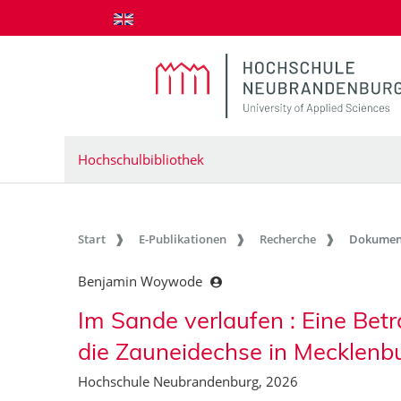
zum Inhalt springen
Hochschulbibliothek
Start
E-Publikationen
Recherche
Dokumen
Benjamin Woywode
Im Sande verlaufen : Eine Be
die Zauneidechse in Mecklen
Hochschule Neubrandenburg, 2026