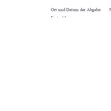
Ort und Datum der Abgabe:      
Erstprüfer:                             
Zweitprüfer:                           
URN:                                    
91%