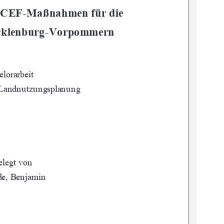
 CEF-Maßnahmen für die     
ecklenburg-Vorpommern 
lorarbeit 
 Landnutzungsplanung 
elegt von 
e, Benjamin 