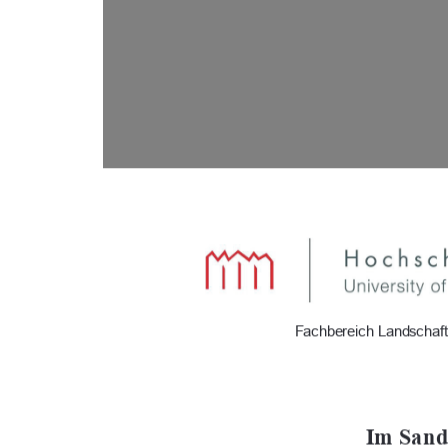
                      Fachbereich Landsc
Im Sande