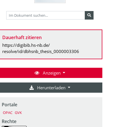
Dauerhaft zitieren
https://digibib.hs-nb.de/
resolve/id/dbhsnb_thesis_0000003306
Anzeigen
Herunterladen
Portale
OPAC
GVK
Rechte