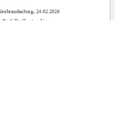
 Neubrandenburg, 24.02.2026 
       Prof. Dr. Torsten Lipp 
       M. Sc. Florian Nessler 
          urn:nbn:de:gbv:519-thesis-2025-0684-9
1
0 °