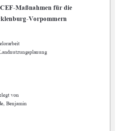
 CEF-Maßnahmen für die     
ecklenburg-Vorpommern 
lorarbeit 
 Landnutzungsplanung 
elegt von 
e, Benjamin 