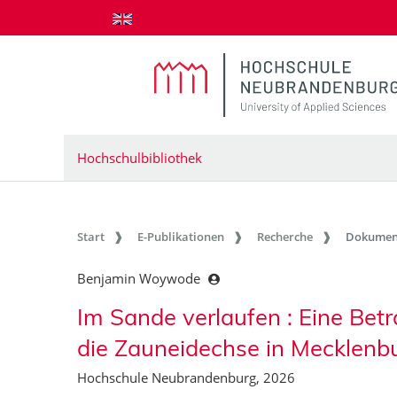
zum Inhalt springen
Hochschulbibliothek
Start
E-Publikationen
Recherche
Dokumen
Benjamin Woywode
Im Sande verlaufen : Eine Be
die Zauneidechse in Mecklen
Hochschule Neubrandenburg, 2026