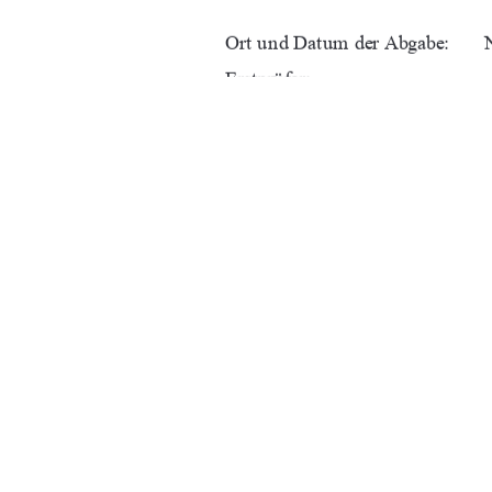
Ort und Datum der Abgabe:      
Erstprüfer:                             
Zweitprüfer:                           
URN:                                    
91%