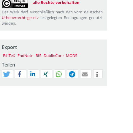
alle Rechte vorbehalten
Das Werk darf ausschließlich nach den vom deutschen
Urheberrechtsgesetz
festgelegten Bedingungen genutzt
werden.
Export
BibTeX
EndNote
RIS
DublinCore
MODS
Teilen
tweet
teilen
mitteilen
teilen
teilen
teilen
mail