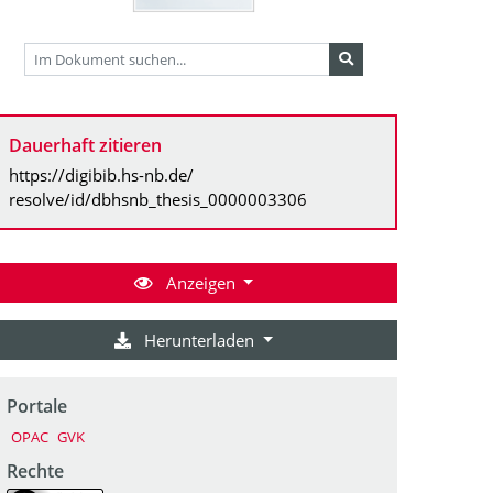
Dauerhaft zitieren
https://digibib.hs-nb.de/
resolve/id/dbhsnb_thesis_0000003306
Anzeigen
Herunterladen
Portale
OPAC
GVK
Rechte