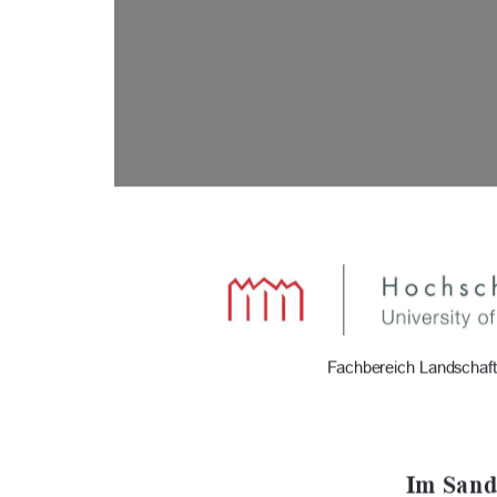
                      Fachbereich Landsc
Im Sande