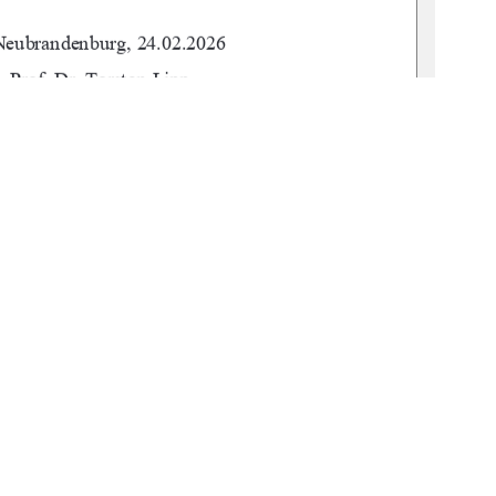
 Neubrandenburg, 24.02.2026 
       Prof. Dr. Torsten Lipp 
       M. Sc. Florian Nessler 
          urn:nbn:de:gbv:519-thesis-2025-0684-9
1
0 °