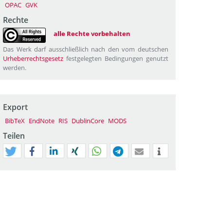
OPAC
GVK
Rechte
alle Rechte vorbehalten
Das Werk darf ausschließlich nach den vom deutschen
Urheberrechtsgesetz
festgelegten Bedingungen genutzt
werden.
Export
BibTeX
EndNote
RIS
DublinCore
MODS
Teilen
tweet
teilen
mitteilen
teilen
teilen
teilen
mail