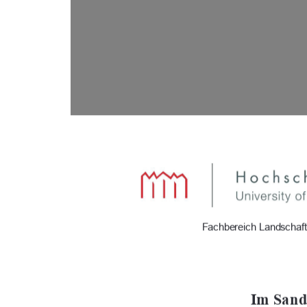
                      Fachbereich Landsc
Im Sande