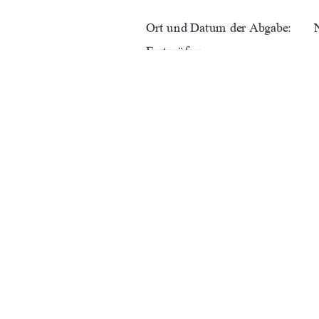
Ort und Datum der Abgabe:      
Erstprüfer:                             
Zweitprüfer:                           
URN:                                    
91%