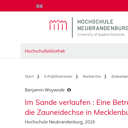
zum Inhalt springen
Hochschulbibliothek
Start
E-Publikationen
Recherche
Dokumen
Benjamin Woywode
Im Sande verlaufen : Eine Be
die Zauneidechse in Mecklen
Hochschule Neubrandenburg, 2026