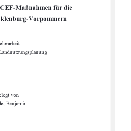
 CEF-Maßnahmen für die     
ecklenburg-Vorpommern 
lorarbeit 
 Landnutzungsplanung 
elegt von 
e, Benjamin 