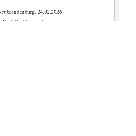
 Neubrandenburg, 24.02.2026 
       Prof. Dr. Torsten Lipp 
       M. Sc. Florian Nessler 
          urn:nbn:de:gbv:519-thesis-2025-0684-9
1
0 °