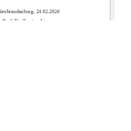
 Neubrandenburg, 24.02.2026 
       Prof. Dr. Torsten Lipp 
       M. Sc. Florian Nessler 
          urn:nbn:de:gbv:519-thesis-2025-0684-9
1
0 °