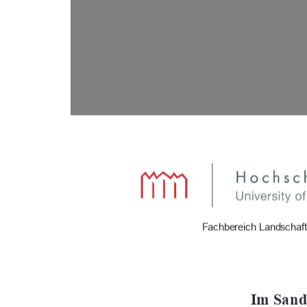
                      Fachbereich Landsc
Im Sande