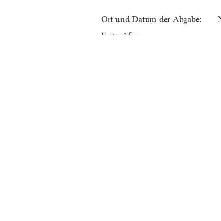
Ort und Datum der Abgabe:      
Erstprüfer:                             
Zweitprüfer:                           
URN:                                    
91%