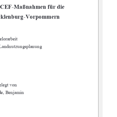
 CEF-Maßnahmen für die     
ecklenburg-Vorpommern 
lorarbeit 
 Landnutzungsplanung 
elegt von 
e, Benjamin 