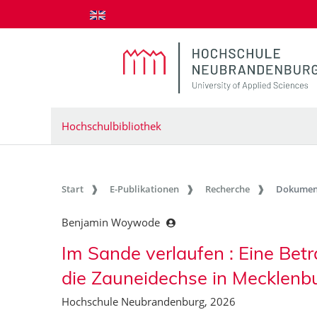
zum Inhalt springen
Hochschulbibliothek
Start
E-Publikationen
Recherche
Dokumen
Benjamin Woywode
Im Sande verlaufen : Eine Be
die Zauneidechse in Mecklen
Hochschule Neubrandenburg, 2026