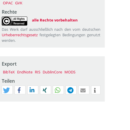
OPAC
GVK
Rechte
alle Rechte vorbehalten
Das Werk darf ausschließlich nach den vom deutschen
Urheberrechtsgesetz
festgelegten Bedingungen genutzt
werden.
Export
BibTeX
EndNote
RIS
DublinCore
MODS
Teilen
tweet
teilen
mitteilen
teilen
teilen
teilen
mail