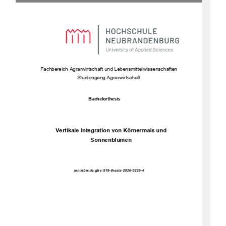
Fachbe
reich Agrarwirtschaft und Lebensmittelwissenschaften 
Studiengang Agrarwirtschaft 
Bachelorthesis 
Vertikale Integration von Körnermais und 
Sonnenblumen 
urn:nbn:de:gbv:519-thesis-2026-0229-4