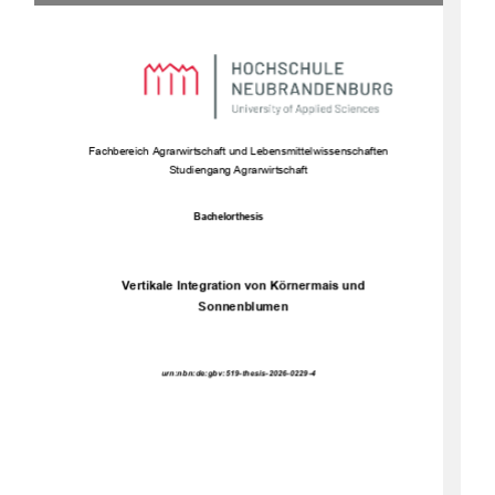
Fachbe
reich Agrarwirtschaft und Lebensmittelwissenschaften 
Studiengang Agrarwirtschaft 
Bachelorthesis 
Vertikale Integration von Körnermais und 
Sonnenblumen 
urn:nbn:de:gbv:519-thesis-2026-0229-4