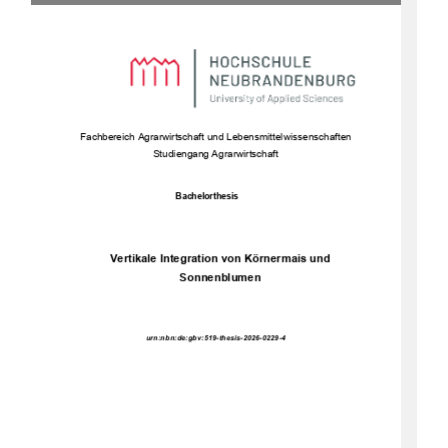
Fachbe
reich Agrarwirtschaft und Lebensmittelwissenschaften 
Studiengang Agrarwirtschaft 
Bachelorthesis 
Vertikale Integration von Körnermais und 
Sonnenblumen 
urn:nbn:de:gbv:519-thesis-2026-0229-4