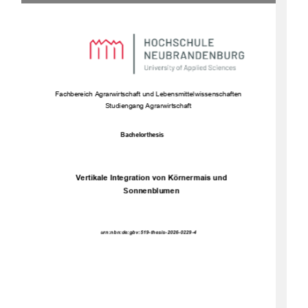
Fachbe
reich Agrarwirtschaft und Lebensmittelwissenschaften 
Studiengang Agrarwirtschaft 
Bachelorthesis 
Vertikale Integration von Körnermais und 
Sonnenblumen 
urn:nbn:de:gbv:519-thesis-2026-0229-4