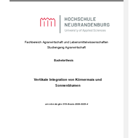
Fachbe
reich Agrarwirtschaft und Lebensmittelwissenschaften 
Studiengang Agrarwirtschaft 
Bachelorthesis 
Vertikale Integration von Körnermais und 
Sonnenblumen 
urn:nbn:de:gbv:519-thesis-2026-0229-4