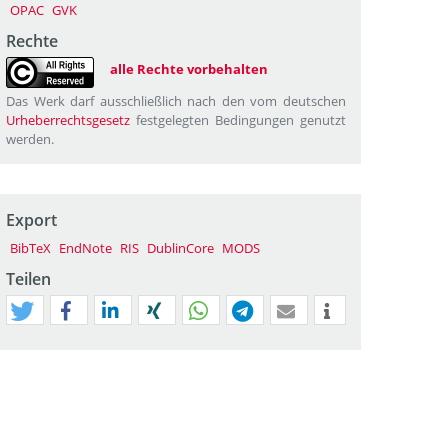
OPAC
GVK
Rechte
alle Rechte vorbehalten
Das Werk darf ausschließlich nach den vom deutschen
Urheberrechtsgesetz
festgelegten Bedingungen genutzt
werden.
Export
BibTeX
EndNote
RIS
DublinCore
MODS
Teilen
tweet
teilen
mitteilen
teilen
teilen
teilen
mail