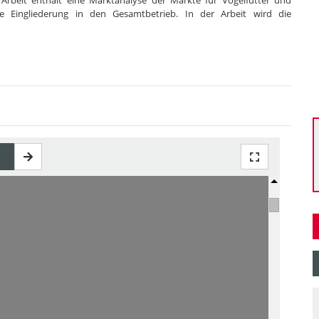
 Arbeit enthält eine Marktanalyse der Märkte für Vogelfutter und
e Eingliederung in den Gesamtbetrieb. In der Arbeit wird die